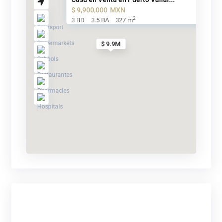
$ 9,900,000
MXN
2
3 BD
3.5 BA
327 m
$ 9.9M