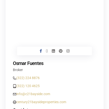
Osmar Fuentes
Broker
(322) 224 8876
(322) 120 4625
info@c21bayside.com
century21baysideproperties.com