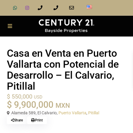
Venta
Casas
Casa en Venta en Puerto
Vallarta con Potencial de
Desarrollo – El Calvario,
Pitillal
$ 550,000
USD
$ 9,900,000
MXN
Alameda 589, El Calvario,
Puerto Vallarta
,
Pitillal
Share
Print