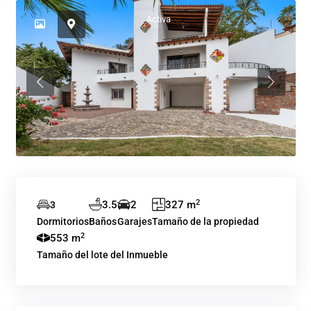
Activa
Previous
Previous
2
3.5
2
327 m
3
Dormitorios
Baños
Garajes
Tamaño de la propiedad
2
553 m
Tamaño del lote del Inmueble