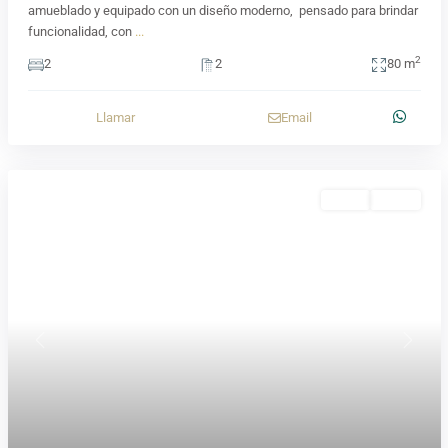
amueblado y equipado con un diseño moderno, pensado para brindar
funcionalidad, con
...
2
2
2
80 m
Llamar
Email
Venta
Activa
Previous
Next